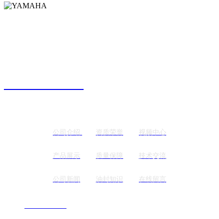
“华德”（HEAD）品牌密封
—— 精于生产，精于技术，精于管理 ——
24H热线电话
028-85737376
栏目导航
公司介绍
资质荣誉
视频中心
产品展示
质量保障
技术交流
公司新闻
油封知识
在线留言
电话：
028-85737389