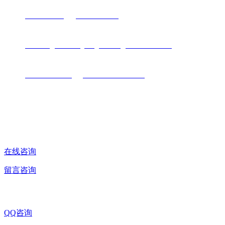
手机：
13881871910
13908047576
邮箱：
cdhd666@163.com
hongwenzhu@headoilseal.com
网址：
www.cd-hd.com
；
www.headoilseal.com
地址：中国 · 四川省 · 成都双流蛟龙工业港双流园区水口106号
在线咨询
留言咨询
QQ咨询